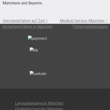
Münchens und Bayerns.
Vorstandsfahrer auf Zeit I
Medical Service München –
Beitragsnavigation
Sicherheitsfahrer in München
Patientenbetreuung
Limousinenservice München
Flughafentransfer München